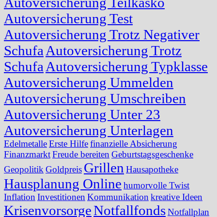
Autoversicherung Teilkasko
Autoversicherung Test
Autoversicherung Trotz Negativer
Schufa
Autoversicherung Trotz
Schufa
Autoversicherung Typklasse
Autoversicherung Ummelden
Autoversicherung Umschreiben
Autoversicherung Unter 23
Autoversicherung Unterlagen
Edelmetalle
Erste Hilfe
finanzielle Absicherung
Finanzmarkt
Freude bereiten
Geburtstagsgeschenke
Grillen
Geopolitik
Goldpreis
Hausapotheke
Hausplanung Online
humorvolle Twist
Inflation
Investitionen
Kommunikation
kreative Ideen
Krisenvorsorge
Notfallfonds
Notfallplan