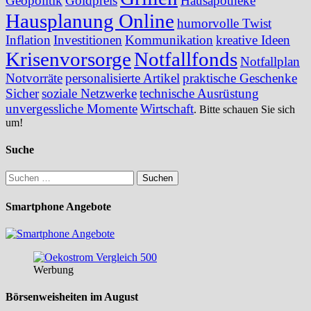
Geopolitik
Goldpreis
Hausapotheke
Hausplanung Online
humorvolle Twist
Inflation
Investitionen
Kommunikation
kreative Ideen
Krisenvorsorge
Notfallfonds
Notfallplan
Notvorräte
personalisierte Artikel
praktische Geschenke
Sicher
soziale Netzwerke
technische Ausrüstung
unvergessliche Momente
Wirtschaft
. Bitte schauen Sie sich
um!
Suche
Suchen
nach:
Smartphone Angebote
Werbung
Börsenweisheiten im August