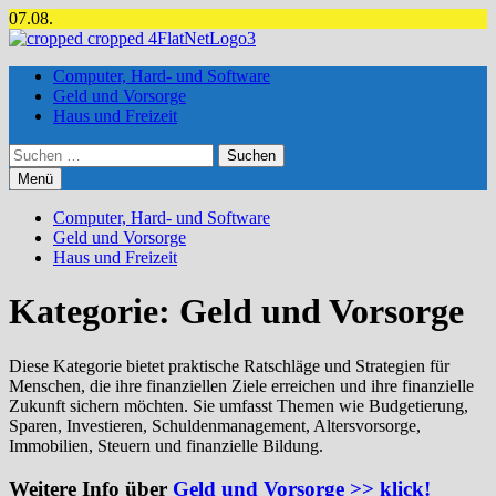
Zum
07.08.
Inhalt
springen
Computer, Hard- und Software
Geld und Vorsorge
Haus und Freizeit
Suchen
nach:
Menü
Computer, Hard- und Software
Geld und Vorsorge
Haus und Freizeit
Kategorie:
Geld und Vorsorge
Diese Kategorie bietet praktische Ratschläge und Strategien für
Menschen, die ihre finanziellen Ziele erreichen und ihre finanzielle
Zukunft sichern möchten. Sie umfasst Themen wie Budgetierung,
Sparen, Investieren, Schuldenmanagement, Altersvorsorge,
Immobilien, Steuern und finanzielle Bildung.
Weitere Info über
Geld und Vorsorge >> klick!