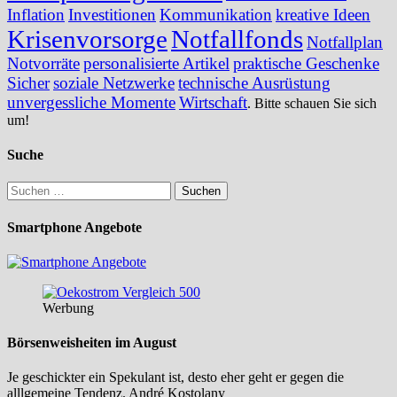
Inflation
Investitionen
Kommunikation
kreative Ideen
Krisenvorsorge
Notfallfonds
Notfallplan
Notvorräte
personalisierte Artikel
praktische Geschenke
Sicher
soziale Netzwerke
technische Ausrüstung
unvergessliche Momente
Wirtschaft
. Bitte schauen Sie sich
um!
Suche
Suchen
nach:
Smartphone Angebote
Werbung
Börsenweisheiten im August
Je geschickter ein Spekulant ist, desto eher geht er gegen die
alllgemeine Tendenz. André Kostolany