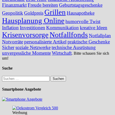
Finanzmarkt
Freude bereiten
Geburtstagsgeschenke
Grillen
Geopolitik
Goldpreis
Hausapotheke
Hausplanung Online
humorvolle Twist
Inflation
Investitionen
Kommunikation
kreative Ideen
Krisenvorsorge
Notfallfonds
Notfallplan
Notvorräte
personalisierte Artikel
praktische Geschenke
Sicher
soziale Netzwerke
technische Ausrüstung
unvergessliche Momente
Wirtschaft
. Bitte schauen Sie sich
um!
Suche
Suchen
nach:
Smartphone Angebote
Werbung