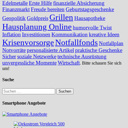
Edelmetalle
Erste Hilfe
finanzielle Absicherung
Finanzmarkt
Freude bereiten
Geburtstagsgeschenke
Grillen
Geopolitik
Goldpreis
Hausapotheke
Hausplanung Online
humorvolle Twist
Inflation
Investitionen
Kommunikation
kreative Ideen
Krisenvorsorge
Notfallfonds
Notfallplan
Notvorräte
personalisierte Artikel
praktische Geschenke
Sicher
soziale Netzwerke
technische Ausrüstung
unvergessliche Momente
Wirtschaft
. Bitte schauen Sie sich
um!
Suche
Suchen
nach:
Smartphone Angebote