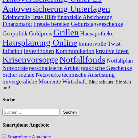
Autoversicherung Unterlagen
Edelmetalle
Erste Hilfe
finanzielle Absicherung
Finanzmarkt
Freude bereiten
Geburtstagsgeschenke
Grillen
Geopolitik
Goldpreis
Hausapotheke
Hausplanung Online
humorvolle Twist
Inflation
Investitionen
Kommunikation
kreative Ideen
Krisenvorsorge
Notfallfonds
Notfallplan
Notvorräte
personalisierte Artikel
praktische Geschenke
Sicher
soziale Netzwerke
technische Ausrüstung
unvergessliche Momente
Wirtschaft
. Bitte schauen Sie sich
um!
Suche
Suchen
nach:
Smartphone Angebote