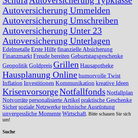
Autoversicherung Ummelden
Autoversicherung Umschreiben
Autoversicherung Unter 23
Autoversicherung Unterlagen
Edelmetalle
Erste Hilfe
finanzielle Absicherung
Finanzmarkt
Freude bereiten
Geburtstagsgeschenke
Grillen
Geopolitik
Goldpreis
Hausapotheke
Hausplanung Online
humorvolle Twist
Inflation
Investitionen
Kommunikation
kreative Ideen
Krisenvorsorge
Notfallfonds
Notfallplan
Notvorräte
personalisierte Artikel
praktische Geschenke
Sicher
soziale Netzwerke
technische Ausrüstung
unvergessliche Momente
Wirtschaft
. Bitte schauen Sie sich
um!
Suche