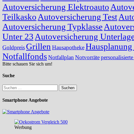
Autoversicherung Elektroauto
Autove
Teilkasko
Autoversicherung Test
Auto
Autoversicherung Typklasse
Autover
Unter 23
Autoversicherung Unterlag
Grillen
Hausplanung 
Goldpreis
Hausapotheke
Notfallfonds
Notfallplan
Notvorräte
personalisierte
Bitte schauen Sie sich um!
Suche
Suchen
nach:
Smartphone Angebote
Werbung