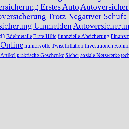
rsicherung Erstes Auto
Autoversiche
versicherung Trotz Negativer Schufa
sicherung Ummelden
Autoversicheru
en
Edelmetalle
Erste Hilfe
finanzielle Absicherung
Finanzm
Online
humorvolle Twist
Inflation
Investitionen
Kommu
 Artikel
praktische Geschenke
Sicher
soziale Netzwerke
tec