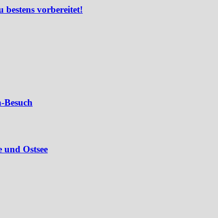
u bestens vorbereitet!
n-Besuch
e und Ostsee