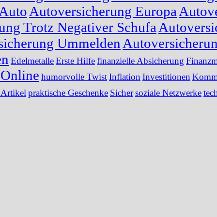
 Auto
Autoversicherung Europa
Autove
ung Trotz Negativer Schufa
Autoversi
sicherung Ummelden
Autoversicheru
en
Edelmetalle
Erste Hilfe
finanzielle Absicherung
Finanzm
Online
humorvolle Twist
Inflation
Investitionen
Kommu
 Artikel
praktische Geschenke
Sicher
soziale Netzwerke
tec