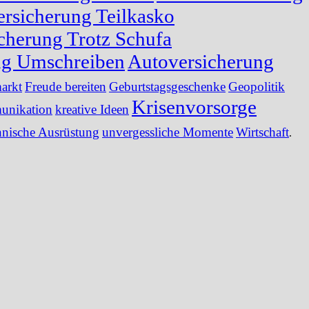
rsicherung Teilkasko
cherung Trotz Schufa
ng Umschreiben
Autoversicherung
arkt
Freude bereiten
Geburtstagsgeschenke
Geopolitik
Krisenvorsorge
nikation
kreative Ideen
hnische Ausrüstung
unvergessliche Momente
Wirtschaft
.