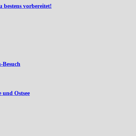
u bestens vorbereitet!
n-Besuch
e und Ostsee