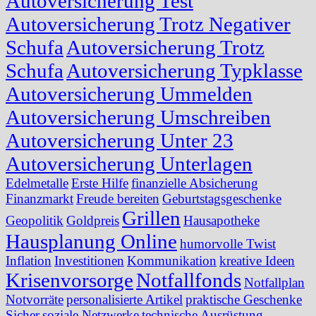
Autoversicherung Test
Autoversicherung Trotz Negativer
Schufa
Autoversicherung Trotz
Schufa
Autoversicherung Typklasse
Autoversicherung Ummelden
Autoversicherung Umschreiben
Autoversicherung Unter 23
Autoversicherung Unterlagen
Edelmetalle
Erste Hilfe
finanzielle Absicherung
Finanzmarkt
Freude bereiten
Geburtstagsgeschenke
Grillen
Geopolitik
Goldpreis
Hausapotheke
Hausplanung Online
humorvolle Twist
Inflation
Investitionen
Kommunikation
kreative Ideen
Krisenvorsorge
Notfallfonds
Notfallplan
Notvorräte
personalisierte Artikel
praktische Geschenke
Sicher
soziale Netzwerke
technische Ausrüstung