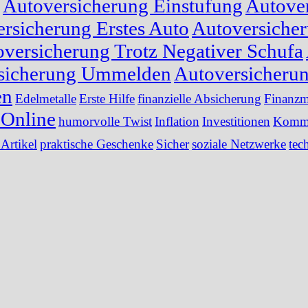
Autoversicherung Einstufung
Autover
rsicherung Erstes Auto
Autoversiche
versicherung Trotz Negativer Schufa
sicherung Ummelden
Autoversicheru
en
Edelmetalle
Erste Hilfe
finanzielle Absicherung
Finanzm
Online
humorvolle Twist
Inflation
Investitionen
Kommu
 Artikel
praktische Geschenke
Sicher
soziale Netzwerke
tec