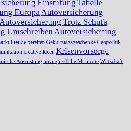
sicherung Einstufung Tabelle
rung Europa
Autoversicherung
Autoversicherung Trotz Schufa
ng Umschreiben
Autoversicherung
arkt
Freude bereiten
Geburtstagsgeschenke
Geopolitik
Krisenvorsorge
nikation
kreative Ideen
hnische Ausrüstung
unvergessliche Momente
Wirtschaft
.