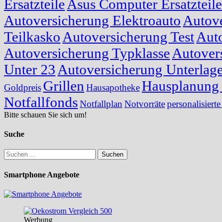
Ersatzteile
Asus Computer Ersatzteile
Autoversicherung Elektroauto
Autove
Teilkasko
Autoversicherung Test
Auto
Autoversicherung Typklasse
Autover
Unter 23
Autoversicherung Unterlag
Grillen
Hausplanung 
Goldpreis
Hausapotheke
Notfallfonds
Notfallplan
Notvorräte
personalisierte
Bitte schauen Sie sich um!
Suche
Suchen
nach:
Smartphone Angebote
Werbung