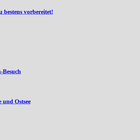
u bestens vorbereitet!
n-Besuch
e und Ostsee