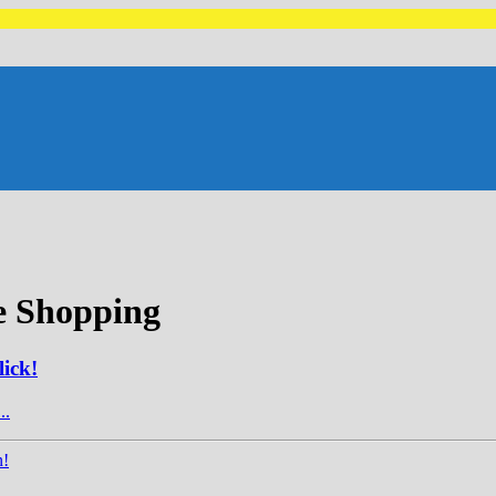
e Shopping
ick!
..