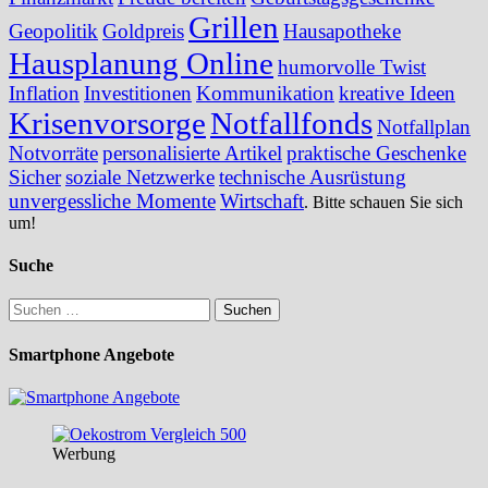
Grillen
Geopolitik
Goldpreis
Hausapotheke
Hausplanung Online
humorvolle Twist
Inflation
Investitionen
Kommunikation
kreative Ideen
Krisenvorsorge
Notfallfonds
Notfallplan
Notvorräte
personalisierte Artikel
praktische Geschenke
Sicher
soziale Netzwerke
technische Ausrüstung
unvergessliche Momente
Wirtschaft
. Bitte schauen Sie sich
um!
Suche
Suchen
nach:
Smartphone Angebote
Werbung