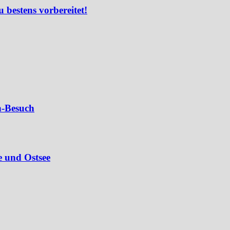
u bestens vorbereitet!
n-Besuch
e und Ostsee