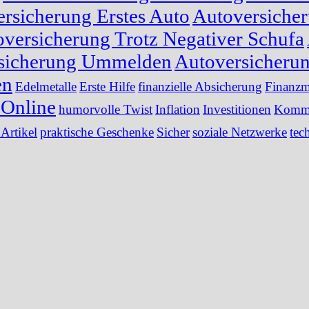
rsicherung Erstes Auto
Autoversiche
versicherung Trotz Negativer Schufa
sicherung Ummelden
Autoversicheru
en
Edelmetalle
Erste Hilfe
finanzielle Absicherung
Finanzm
Online
humorvolle Twist
Inflation
Investitionen
Kommu
 Artikel
praktische Geschenke
Sicher
soziale Netzwerke
tec