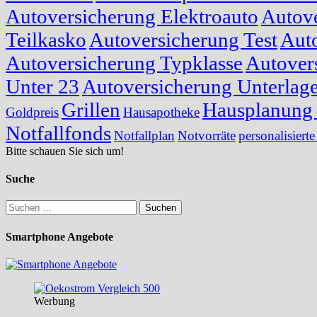
Autoversicherung Elektroauto
Autove
Teilkasko
Autoversicherung Test
Auto
Autoversicherung Typklasse
Autover
Unter 23
Autoversicherung Unterlag
Grillen
Hausplanung 
Goldpreis
Hausapotheke
Notfallfonds
Notfallplan
Notvorräte
personalisierte
Bitte schauen Sie sich um!
Suche
Suchen
nach:
Smartphone Angebote
Werbung