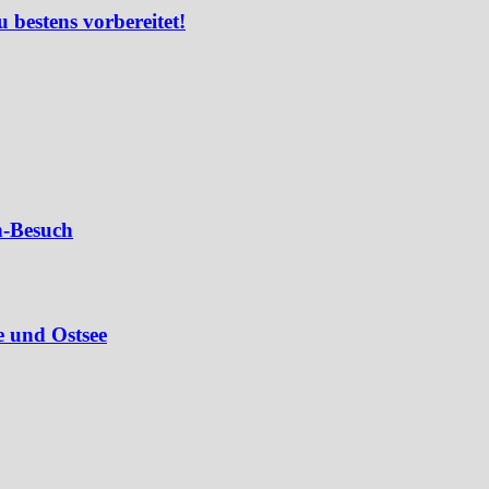
u bestens vorbereitet!
n-Besuch
e und Ostsee