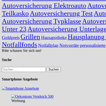
Autoversicherung Elektroauto
Autove
Teilkasko
Autoversicherung Test
Auto
Autoversicherung Typklasse
Autover
Unter 23
Autoversicherung Unterlag
Grillen
Hausplanung 
Goldpreis
Hausapotheke
Notfallfonds
Notfallplan
Notvorräte
personalisierte
Bitte schauen Sie sich um!
Suche
Suchen
nach:
Smartphone Angebote
Werbung