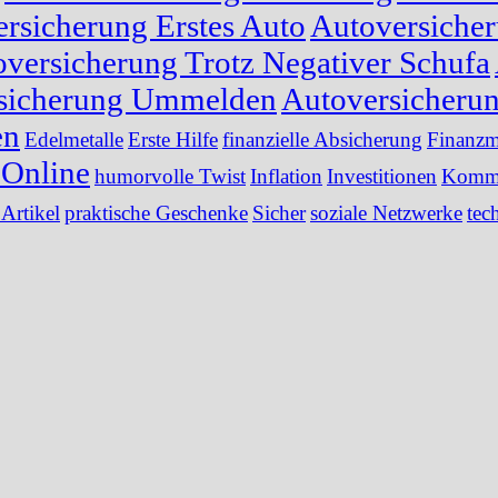
rsicherung Erstes Auto
Autoversiche
versicherung Trotz Negativer Schufa
sicherung Ummelden
Autoversicheru
en
Edelmetalle
Erste Hilfe
finanzielle Absicherung
Finanzm
Online
humorvolle Twist
Inflation
Investitionen
Kommu
 Artikel
praktische Geschenke
Sicher
soziale Netzwerke
tec