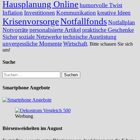
Hausplanung Online
humorvolle Twist
Inflation
Investitionen
Kommunikation
kreative Ideen
Krisenvorsorge
Notfallfonds
Notfallplan
Notvorräte
personalisierte Artikel
praktische Geschenke
Sicher
soziale Netzwerke
technische Ausrüstung
unvergessliche Momente
Wirtschaft
. Bitte schauen Sie sich
um!
Suche
Suchen
nach:
Smartphone Angebote
Werbung
Börsenweisheiten im August