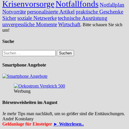
Krisenvorsorge
Notfallfonds
Notfallplan
Notvorräte
personalisierte Artikel
praktische Geschenke
Sicher
soziale Netzwerke
technische Ausrüstung
unvergessliche Momente
Wirtschaft
. Bitte schauen Sie sich
um!
Suche
Suchen
nach:
Smartphone Angebote
Werbung
Börsenweisheiten im August
Je mehr Tips man nachläuft, um so größer sind die Enttäuschungen.
André Kostolany
Geldanlage für Einsteiger
► Weiterlesen..