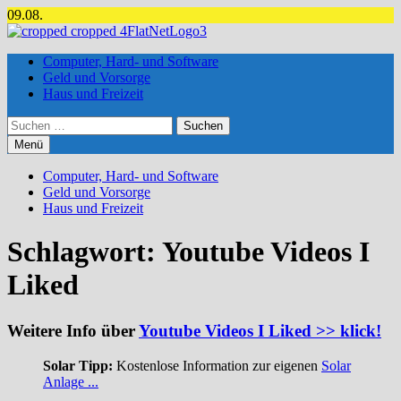
Zum
09.08.
Inhalt
springen
Computer, Hard- und Software
Geld und Vorsorge
Haus und Freizeit
Suchen
nach:
Menü
Computer, Hard- und Software
Geld und Vorsorge
Haus und Freizeit
Schlagwort:
Youtube Videos I
Liked
Weitere Info über
Youtube Videos I Liked >> klick!
Solar Tipp:
Kostenlose Information zur eigenen
Solar
Anlage ...