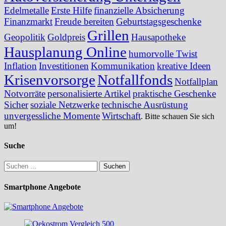
Edelmetalle
Erste Hilfe
finanzielle Absicherung
Finanzmarkt
Freude bereiten
Geburtstagsgeschenke
Grillen
Geopolitik
Goldpreis
Hausapotheke
Hausplanung Online
humorvolle Twist
Inflation
Investitionen
Kommunikation
kreative Ideen
Krisenvorsorge
Notfallfonds
Notfallplan
Notvorräte
personalisierte Artikel
praktische Geschenke
Sicher
soziale Netzwerke
technische Ausrüstung
unvergessliche Momente
Wirtschaft
. Bitte schauen Sie sich
um!
Suche
Suchen
nach:
Smartphone Angebote