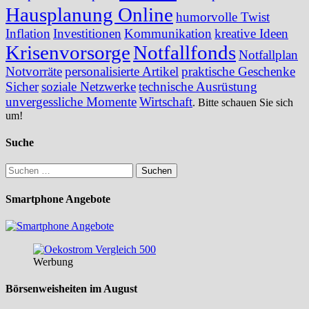
Hausplanung Online
humorvolle Twist
Inflation
Investitionen
Kommunikation
kreative Ideen
Krisenvorsorge
Notfallfonds
Notfallplan
Notvorräte
personalisierte Artikel
praktische Geschenke
Sicher
soziale Netzwerke
technische Ausrüstung
unvergessliche Momente
Wirtschaft
. Bitte schauen Sie sich
um!
Suche
Suchen
nach:
Smartphone Angebote
Werbung
Börsenweisheiten im August